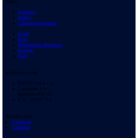
Menu
Produkty
Služby
Užitočné informácie
O nás
Blog
Klimatizácia Bratislava
Kontakt
FAQ
Informácie o nás
BASSO Air s. r. o.
Galvaniho 2/A
Bratislava 821 04
IČO: 50 900 714
Sociálne siete
Facebook
Linkedin