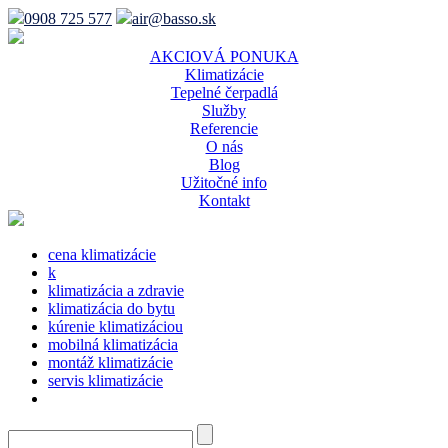
0908 725 577
air@basso.sk
AKCIOVÁ PONUKA
Klimatizácie
Tepelné čerpadlá
Služby
Referencie
O nás
Blog
Užitočné info
Kontakt
cena klimatizácie
k
klimatizácia a zdravie
klimatizácia do bytu
kúrenie klimatizáciou
mobilná klimatizácia
montáž klimatizácie
servis klimatizácie