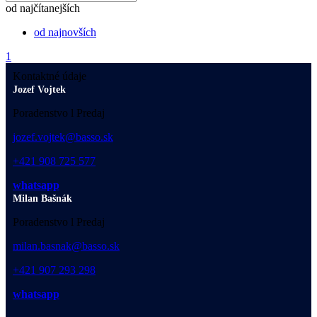
od najčítanejších
od najnovších
1
Kontaktné údaje
Jozef Vojtek
Poradenstvo l Predaj
jozef.vojtek@basso.sk
+421 908 725 577
whatsapp
Milan Bašnák
Poradenstvo l Predaj
milan.basnak@basso.sk
+421 907 293 298
whatsapp