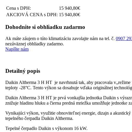
Cena s DPH:
15 940,80€
AKCIOVÁ CENA s DPH:
15 940,80€
Dohodnite si obhliadku zadarmo
Ak máte záujem o túto klimatizáciu zavolajte nám na tel. č.
0907 29
nezáväznej obhliadky zadarmo.
Napíšte nám
Detailný popis
Daikin Altherma 3 H HT je navrhnutá tak, aby pracovala v„režime tep
teploty -28°C. Tento výkon sa dosahuje vďaka originálnej technológ
Daikin Altherma 3 H HT je prvá vonkajšia jednotka Daikin s výrazny
znižuje hladinu hluku a čierna predná mriežka umožňuje jednotke z
Vynikajúci výkon, využitie obnoviteľnej energie, dizajn a akusticky
tepelného čerpadla Daikin Altherma.
Tepelné čerpadlo Daikin s výkonom 16 kW.