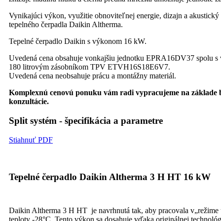
Vynikajúci výkon, využitie obnoviteľnej energie, dizajn a akusticky
tepelného čerpadla Daikin Altherma.
Tepelné čerpadlo Daikin s výkonom 16 kW.
Uvedená cena obsahuje vonkajšiu jednotku EPRA16DV37 spolu s v
180 litrovým zásobníkom TPV ETVH16S18E6V7.
Uvedená cena neobsahuje prácu a montážny materiál.
Komplexnú cenovú ponuku vám radi vypracujeme na základe be
konzultácie.
Split systém - špecifikácia a parametre
Stiahnuť PDF
Tepelné čerpadlo Daikin Altherma 3 H HT 16 kW
Daikin Altherma 3 H HT je navrhnutá tak, aby pracovala v„režime tep
teploty -28°C. Tento výkon sa dosahuje vďaka originálnej technol