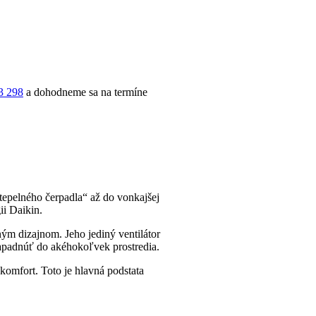
3 298
a dohodneme sa na termíne
elného čerpadla“ až do vonkajšej
ii Daikin.
́m dizajnom. Jeho jediný ventilátor
apadnúť do akéhokoľvek prostredia.
́ komfort. Toto je hlavná podstata