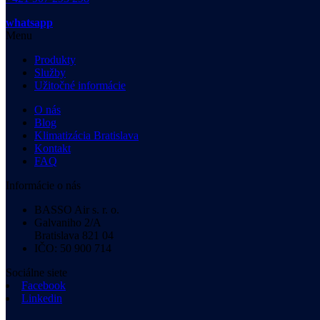
whatsapp
Menu
Produkty
Služby
Užitočné informácie
O nás
Blog
Klimatizácia Bratislava
Kontakt
FAQ
Informácie o nás
BASSO Air s. r. o.
Galvaniho 2/A
Bratislava 821 04
IČO: 50 900 714
Sociálne siete
Facebook
Linkedin