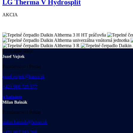
LG Therma V Hydrosplit
AKCIA
Kontaktné údaje
Jozef Vojtek
Poradenstvo l Predaj
jozef.vojtek@basso.sk
+421 908 725 577
whatsapp
Milan Bašnák
Poradenstvo l Predaj
milan.basnak@basso.sk
+421 907 293 298