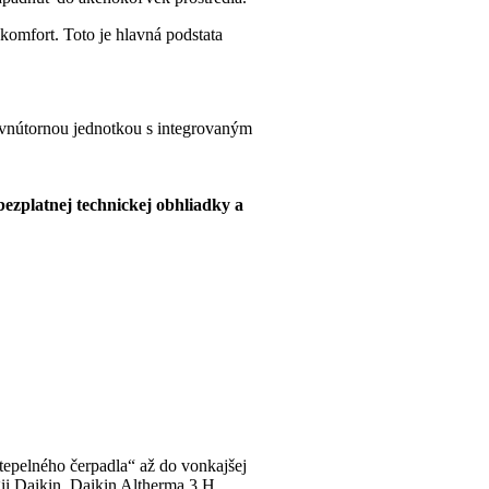
́ komfort. Toto je hlavná podstata
nútornou jednotkou s integrovaným
zplatnej technickej obhliadky a
elného čerpadla“ až do vonkajšej
ógii Daikin. Daikin Altherma 3 H…