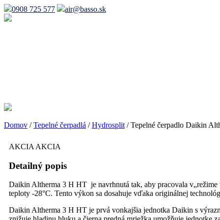
0908 725 577
air@basso.sk
Domov
/
Tepelné čerpadlá
/
Hydrosplit
/
Tepelné čerpadlo Daikin A
AKCIA
AKCIA
Detailný popis
Daikin Altherma 3 H HT je navrhnutá tak, aby pracovala v„režime tep
teploty -28°C. Tento výkon sa dosahuje vďaka originálnej technológ
Daikin Altherma 3 H HT je prvá vonkajšia jednotka Daikin s výrazny
znižuje hladinu hluku a čierna predná mriežka umožňuje jednotke z