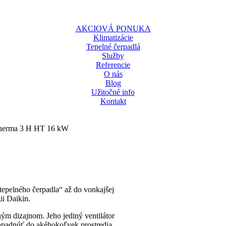
AKCIOVÁ PONUKA
Klimatizácie
Tepelné čerpadlá
Služby
Referencie
O nás
Blog
Užitočné info
Kontakt
ltherma 3 H HT 16 kW
elného čerpadla“ až do vonkajšej
ii Daikin.
́m dizajnom. Jeho jediný ventilátor
apadnúť do akéhokoľvek prostredia.