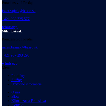
Poradenstvo l Predaj
jozef.vojtek@basso.sk
+421 908 725 577
whatsapp
Milan Bašnák
Poradenstvo l Predaj
milan.basnak@basso.sk
+421 907 293 298
whatsapp
Menu
Produkty
Služby
Užitočné informácie
O nás
Blog
Klimatizácia Bratislava
Kontakt