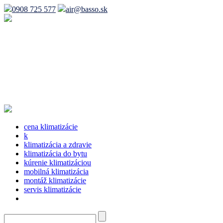
0908 725 577
air@basso.sk
cena klimatizácie
k
klimatizácia a zdravie
klimatizácia do bytu
kúrenie klimatizáciou
mobilná klimatizácia
montáž klimatizácie
servis klimatizácie