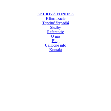
AKCIOVÁ PONUKA
Klimatizácie
Tepelné čerpadlá
Služby
Referencie
O nás
Blog
Užitočné info
Kontakt