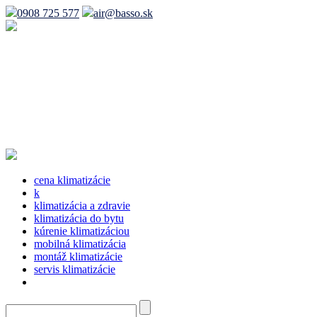
0908 725 577
air@basso.sk
cena klimatizácie
k
klimatizácia a zdravie
klimatizácia do bytu
kúrenie klimatizáciou
mobilná klimatizácia
montáž klimatizácie
servis klimatizácie