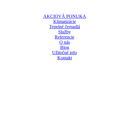
AKCIOVÁ PONUKA
Klimatizácie
Tepelné čerpadlá
Služby
Referencie
O nás
Blog
Užitočné info
Kontakt