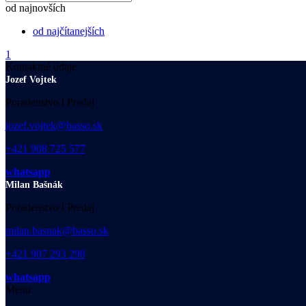
od najnovších
od najčítanejších
1
Kontaktné údaje
Jozef Vojtek
Poradenstvo l Predaj
jozef.vojtek@basso.sk
+421 908 725 577
whatsapp
Milan Bašnák
Poradenstvo l Predaj
milan.basnak@basso.sk
+421 907 293 298
whatsapp
Menu