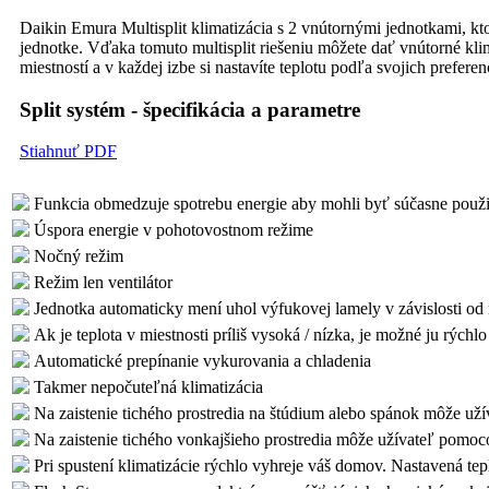
Daikin Emura Multisplit klimatizácia s 2 vnútornými jednotkami, kto
jednotke. Vďaka tomuto multisplit riešeniu môžete dať vnútorné kl
miestností a v každej izbe si nastavíte teplotu podľa svojich preferenc
Split systém - špecifikácia a parametre
Stiahnuť PDF
Funkcia obmedzuje spotrebu energie aby mohli byť súčasne použit
Úspora energie v pohotovostnom režime
Nočný režim
Režim len ventilátor
Jednotka automaticky mení uhol výfukovej lamely v závislosti od
Ak je teplota v miestnosti príliš vysoká / nízka, je možné ju rýc
Automatické prepínanie vykurovania a chladenia
Takmer nepočuteľná klimatizácia
Na zaistenie tichého prostredia na štúdium alebo spánok môže už
Na zaistenie tichého vonkajšieho prostredia môže užívateľ pomoc
Pri spustení klimatizácie rýchlo vyhreje váš domov. Nastavená tep