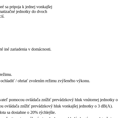
ré sa pripoja k jednej vonkajšej
imatizačné jednotky do dvoch
ií.
é iné zariadenia v domácnosti.
 režimu.
hlo ochladiť / ohriať zvolením režimu zvýšeného výkonu.
ívateľ pomocou ovládača znížiť prevádzkový hluk vnútornej jednotky 
ou ovládača znížiť prevádzkový hluk vonkajšej jednotky o 3 dB(A).
lota sa dosiahne o 20% rýchlejšie.