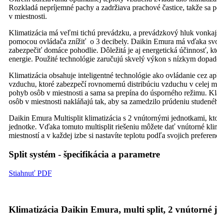
Rozkladá nepríjemné pachy a zadržiava prachové častice, takže sa po
v miestnosti.
Klimatizácia má veľmi tichú prevádzku, a prevádzkový hluk vonkajše
pomocou ovládača znížiť o 3 decibely. Daikin Emura má vďaka sv
zabezpečiť domáce pohodlie. Dôležitá je aj energetická účinnosť, k
energie. Použité technológie zaručujú skvelý výkon s nízkym dopad
Klimatizácia obsahuje inteligentné technológie ako ovládanie cez apl
vzduchu, ktoré zabezpečí rovnomernú distribúciu vzduchu v celej m
pohyb osôb v miestnosti a sama sa prepína do úsporného režimu. Kl
osôb v miestnosti nakláňajú tak, aby sa zamedzilo prúdeniu studené
Daikin Emura Multisplit klimatizácia s 2 vnútornými jednotkami, kto
jednotke. Vďaka tomuto multisplit riešeniu môžete dať vnútorné kl
miestností a v každej izbe si nastavíte teplotu podľa svojich preferenc
Split systém - špecifikácia a parametre
Stiahnuť PDF
Klimatizácia Daikin Emura, multi split, 2 vnútorné 