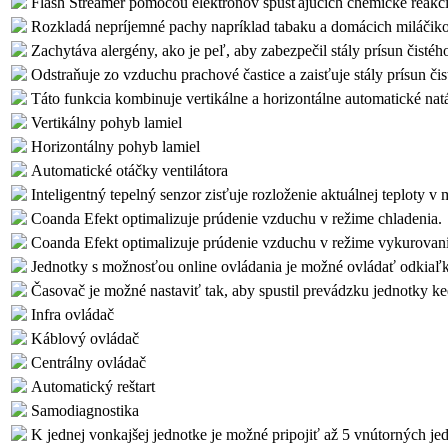
Flash Streamer pomocou elektrónov spúšťajúcich chemické reakci
Rozkladá nepríjemné pachy napríklad tabaku a domácich miláčiko
Zachytáva alergény, ako je peľ, aby zabezpečil stály prísun čisté
Odstraňuje zo vzduchu prachové častice a zaisťuje stály prísun či
Táto funkcia kombinuje vertikálne a horizontálne automatické nat
Vertikálny pohyb lamiel
Horizontálny pohyb lamiel
Automatické otáčky ventilátora
Inteligentný tepelný senzor zisťuje rozloženie aktuálnej teploty v 
Coanda Efekt optimalizuje prúdenie vzduchu v režime chladenia.
Coanda Efekt optimalizuje prúdenie vzduchu v režime vykurovan
Jednotky s možnosťou online ovládania je možné ovládať odkiaľ
Časovač je možné nastaviť tak, aby spustil prevádzku jednotky k
Infra ovládač
Káblový ovládač
Centrálny ovládač
Automatický reštart
Samodiagnostika
K jednej vonkajšej jednotke je možné pripojiť až 5 vnútorných jed