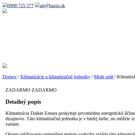
0908 725 577
air@basso.sk
Domov
/
Klimatizácie a klimatizačné jednotky
/
Multi split
/
Klimatizá
ZADARMO
ZADARMO
Detailný popis
Klimatizácia Daikin Emura poskytuje prvotriednu energetickú účinn
dizajnovo. Táto klimatizačná jednotka je v bielej farbe, no môžete si 
variant.
Okrem udržiavania optimálnej teploty vzduchu zvláda táto klimatizác