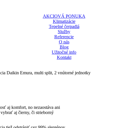
AKCIOVÁ PONUKA
Klimatizácie
Tepelné čerpadlá
Služby
Referencie
O nás
Blog
Užitočné info
Kontakt
cia Daikin Emura, multi split, 2 vnútorné jednotky
osť aj komfort, no nezaostáva ani
vybrať aj čierny, či strieborný
ia tiež odstrániť cez 99% alergénov.