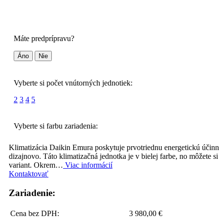
Máte predprípravu?
Áno
Nie
Vyberte si počet vnútorných jednotiek:
2
3
4
5
Vyberte si farbu zariadenia:
Klimatizácia Daikin Emura poskytuje prvotriednu energetickú účinn
dizajnovo. Táto klimatizačná jednotka je v bielej farbe, no môžete si 
variant. Okrem…
Viac informácií
Kontaktovať
Zariadenie:
Cena bez DPH:
3 980,00 €