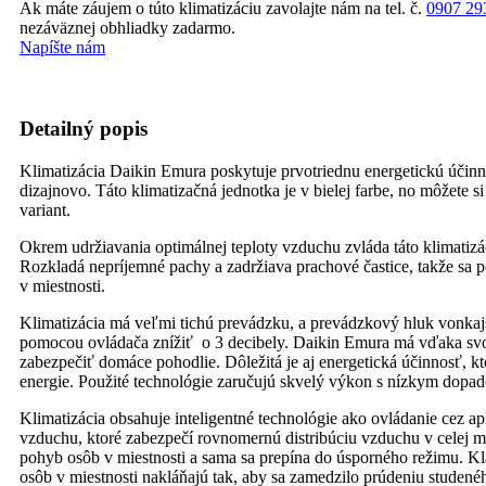
Ak máte záujem o túto klimatizáciu zavolajte nám na tel. č.
0907 29
nezáväznej obhliadky zadarmo.
Napíšte nám
Detailný popis
Klimatizácia Daikin Emura poskytuje prvotriednu energetickú účinn
dizajnovo. Táto klimatizačná jednotka je v bielej farbe, no môžete si 
variant.
Okrem udržiavania optimálnej teploty vzduchu zvláda táto klimatizác
Rozkladá nepríjemné pachy a zadržiava prachové častice, takže sa po
v miestnosti.
Klimatizácia má veľmi tichú prevádzku, a prevádzkový hluk vonkajše
pomocou ovládača znížiť o 3 decibely. Daikin Emura má vďaka sv
zabezpečiť domáce pohodlie. Dôležitá je aj energetická účinnosť, k
energie. Použité technológie zaručujú skvelý výkon s nízkym dopad
Klimatizácia obsahuje inteligentné technológie ako ovládanie cez apl
vzduchu, ktoré zabezpečí rovnomernú distribúciu vzduchu v celej m
pohyb osôb v miestnosti a sama sa prepína do úsporného režimu. Kl
osôb v miestnosti nakláňajú tak, aby sa zamedzilo prúdeniu studené