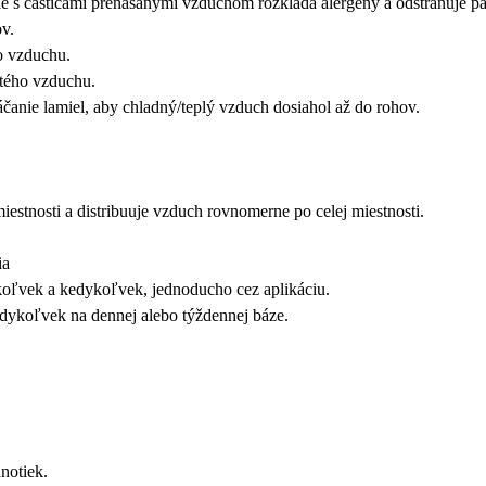
e s časticami prenášanými vzduchom rozkladá alergény a odstraňuje p
v.
ho vzduchu.
stého vzduchu.
áčanie lamiel, aby chladný/teplý vzduch dosiahol až do rohov.
miestnosti a distribuuje vzduch rovnomerne po celej miestnosti.
ia
koľvek a kedykoľvek, jednoducho cez aplikáciu.
edykoľvek na dennej alebo týždennej báze.
notiek.