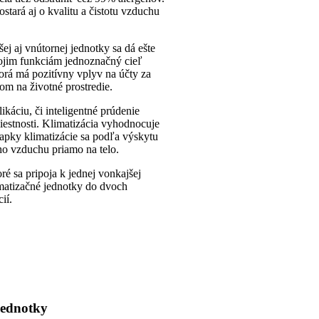
stará aj o kvalitu a čistotu vzduchu
j aj vnútornej jednotky sa dá ešte
ojim funkciám jednoznačný cieľ
torá má pozitívny vplyv na účty za
om na životné prostredie.
ikáciu, či inteligentné prúdenie
iestnosti. Klimatizácia vyhodnocuje
apky klimatizácie sa podľa výskytu
ho vzduchu priamo na telo.
ré sa pripoja k jednej vonkajšej
imatizačné jednotky do dvoch
ií.
jednotky