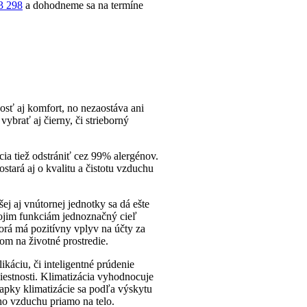
3 298
a dohodneme sa na termíne
osť aj komfort, no nezaostáva ani
vybrať aj čierny, či strieborný
ia tiež odstrániť cez 99% alergénov.
stará aj o kvalitu a čistotu vzduchu
j aj vnútornej jednotky sa dá ešte
ojim funkciám jednoznačný cieľ
torá má pozitívny vplyv na účty za
om na životné prostredie.
ikáciu, či inteligentné prúdenie
iestnosti. Klimatizácia vyhodnocuje
apky klimatizácie sa podľa výskytu
ho vzduchu priamo na telo.