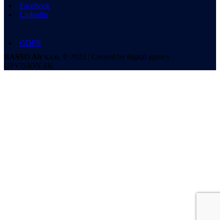
Facebook
Linkedin
GDPR
BASSO Air s.r.o.
© 2022 | Created by digital agency
UPVISION.SK