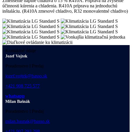
Zmenšenie náplne chladiva o 15 % R410A. Príprava na zvýšenie
účinnosti kúrenia a chladenia. R410A príprava na jednoduchú
inštaláciu. (R410A zmesové chladivo, R32 monovalentné chladivo)
Kontaktné údaje
Jozef Vojtek
Poradenstvo l Predaj
jozef.vojtek@basso.sk
+421 908 725 577
whatsapp
Milan Bašnák
Poradenstvo l Predaj
milan.basnak@basso.sk
+421 907 293 298