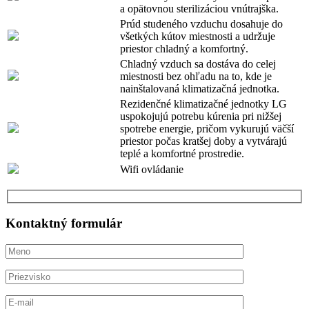
a opätovnou sterilizáciou vnútrajška.
Prúd studeného vzduchu dosahuje do
všetkých kútov miestnosti a udržuje
priestor chladný a komfortný.
Chladný vzduch sa dostáva do celej
miestnosti bez ohľadu na to, kde je
nainštalovaná klimatizačná jednotka.
Rezidenčné klimatizačné jednotky LG
uspokojujú potrebu kúrenia pri nižšej
spotrebe energie, pričom vykurujú väčší
priestor počas kratšej doby a vytvárajú
teplé a komfortné prostredie.
Wifi ovládanie
Kontaktný formulár