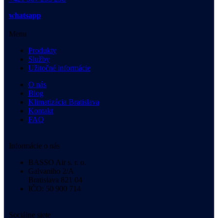
whatsapp
Menu
Produkty
Služby
Užitočné informácie
O nás
Blog
Klimatizácia Bratislava
Kontakt
FAQ
Informácie o nás
BASSO Air s. r. o.
Galvaniho 2/A
Bratislava 821 04
IČO: 50 900 714
Sociálne siete