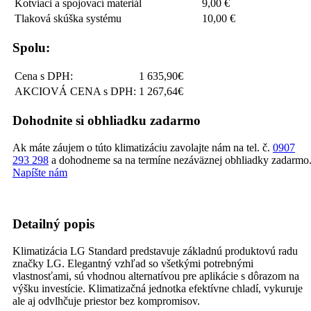
Kotviaci a spojovací materiál
9,00 €
Tlaková skúška systému
10,00 €
Spolu:
Cena s DPH:
1 635,90€
AKCIOVÁ CENA s DPH:
1 267,64€
Dohodnite si obhliadku zadarmo
Ak máte záujem o túto klimatizáciu zavolajte nám na tel. č.
0907
293 298
a dohodneme sa na termíne nezáväznej obhliadky zadarmo
Napíšte nám
Detailný popis
Klimatizácia LG Standard predstavuje základnú produktovú radu
značky LG. Elegantný vzhľad so všetkými potrebnými
vlastnosťami, sú vhodnou alternatívou pre aplikácie s dôrazom na
výšku investície. Klimatizačná jednotka efektívne chladí, vykuruje
ale aj odvlhčuje priestor bez kompromisov.