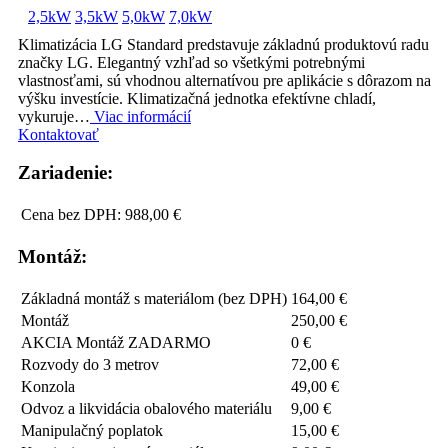
2,5kW
3,5kW
5,0kW
7,0kW
Klimatizácia LG Standard predstavuje základnú produktovú radu
značky LG. Elegantný vzhľad so všetkými potrebnými
vlastnosťami, sú vhodnou alternatívou pre aplikácie s dôrazom na
výšku investície. Klimatizačná jednotka efektívne chladí,
vykuruje…
Viac informácií
Kontaktovať
Zariadenie:
Cena bez DPH:
988,00 €
Montáž:
Základná montáž s materiálom (bez DPH)
164,00 €
Montáž
250,00 €
AKCIA Montáž ZADARMO
0 €
Rozvody do 3 metrov
72,00 €
Konzola
49,00 €
Odvoz a likvidácia obalového materiálu
9,00 €
Manipulačný poplatok
15,00 €