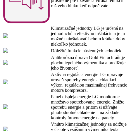
prostredie pre užívateľa vďaka redukcii
rušivého hluku keď odpočívate.
Klimatizačné jednotky LG je určená na
jednoduchú a efektívnu inštaláciu a je ju
možné nainštalovať behom krátkej doby
niekoľko jednotiek.
Dôležité funkcie nástenných jednotiek
Antikorózna úprava Gold Fin ochraňuje
plochu tepelného výmenníka a predlžuje
jeho životnosť.
Aktívna regulácia energie LG upravuje
úroveň spotreby energie a chladiaci
výkon reguláciou maximálnej frekvencie
motora kompresora.
Panel displeja energie LG monitoruje
množstvo spotrebovanej energie. Znížte
spotrebu energie a pritom si užívajte
plnohodnotné chladenie – na základe
kontroly úrovne energie na panely.
Vnútro klimatizačnej jednotky sa udržuje
v čistote vysúšaním výmenníka tepla