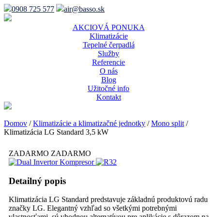
0908 725 577
air@basso.sk
AKCIOVÁ PONUKA
Klimatizácie
Tepelné čerpadlá
Služby
Referencie
O nás
Blog
Užitočné info
Kontakt
Domov
/
Klimatizácie a klimatizačné jednotky
/
Mono split
/
Klimatizácia LG Standard 3,5 kW
ZADARMO
ZADARMO
Detailný popis
Klimatizácia LG Standard predstavuje základnú produktovú radu
značky LG. Elegantný vzhľad so všetkými potrebnými
vlastnosťami, sú vhodnou alternatívou pre aplikácie s dôrazom na