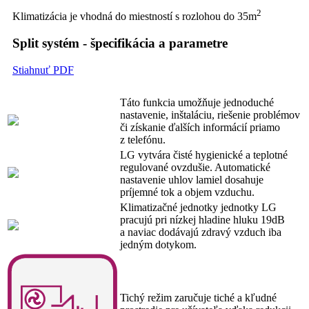
2
Klimatizácia je vhodná do miestností s rozlohou do 35m
Split systém - špecifikácia a parametre
Stiahnuť PDF
Táto funkcia umožňuje jednoduché
nastavenie, inštaláciu, riešenie problémov
či získanie ďalších informácií priamo
z telefónu.
LG vytvára čisté hygienické a teplotné
regulované ovzdušie. Automatické
nastavenie uhlov lamiel dosahuje
príjemné tok a objem vzduchu.
Klimatizačné jednotky jednotky LG
pracujú pri nízkej hladine hluku 19dB
a naviac dodávajú zdravý vzduch iba
jedným dotykom.
Tichý režim zaručuje tiché a kľudné