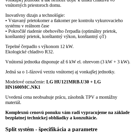
vnútorných priestoroch domu.
Inovatívny dizajn a technológie:
• Vstavaný prietokomer a tlakomer pre kontrolu vykurovacieho
systému v reálnom čase
• Pokročilé riadenie obehového čerpadla (optimálny prietok,
konštantný prietok, konštantný výkon, konštantný ǫT)
Tepelné čerpadlo s výkonom 12 kW.
Ekologické chladivo R32.
Vnútorná jednotka disponuje až 6 kW el. ohrevom (3 kW + 3 kW).
Jedná sa o 1-fázovú verziu vnútornej aj vonkajšej jednotky.
Modelové označenie:
LG HU121MRB.U30 + LG
HN1600MC.NK1
Uvedená cena neobsahuje prácu, zásobník TPV a montážny
materiál.
Komplexnú cenovú ponuku vám radi vypracujeme na základe
bezplatnej technickej obhliadky a konzultácie.
Split systém - špecifikácia a parametre