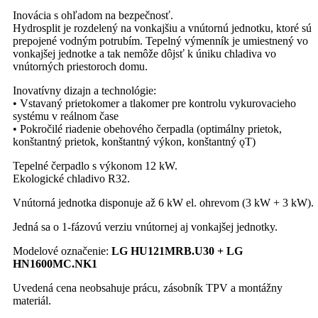
Inovácia s ohľadom na bezpečnosť.
Hydrosplit je rozdelený na vonkajšiu a vnútornú jednotku, ktoré sú
prepojené vodným potrubím. Tepelný výmenník je umiestnený vo
vonkajšej jednotke a tak nemôže dôjsť k úniku chladiva vo
vnútorných priestoroch domu.
Inovatívny dizajn a technológie:
• Vstavaný prietokomer a tlakomer pre kontrolu vykurovacieho
systému v reálnom čase
• Pokročilé riadenie obehového čerpadla (optimálny prietok,
konštantný prietok, konštantný výkon, konštantný ǫT)
Tepelné čerpadlo s výkonom 12 kW.
Ekologické chladivo R32.
Vnútorná jednotka disponuje až 6 kW el. ohrevom (3 kW + 3 kW).
Jedná sa o 1-fázovú verziu vnútornej aj vonkajšej jednotky.
Modelové označenie:
LG HU121MRB.U30 + LG
HN1600MC.NK1
Uvedená cena neobsahuje prácu, zásobník TPV a montážny
materiál.