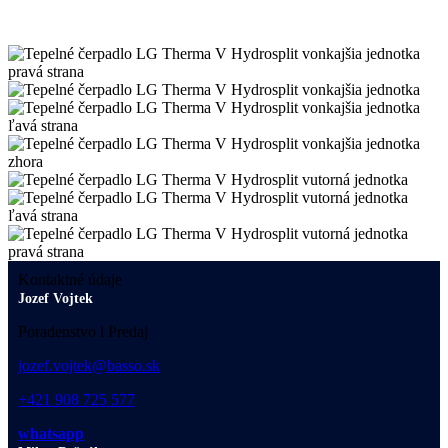
Kontaktné údaje
Jozef Vojtek
Poradenstvo l Predaj
jozef.vojtek@basso.sk
+421 908 725 577
whatsapp