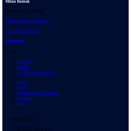
Milan Bašnák
Poradenstvo l Predaj
milan.basnak@basso.sk
+421 907 293 298
whatsapp
Menu
Produkty
Služby
Užitočné informácie
O nás
Blog
Klimatizácia Bratislava
Kontakt
FAQ
Informácie o nás
BASSO Air s. r. o.