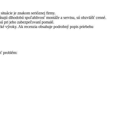
situácie je znakom serióznej firmy.
najú dlhodobú spoľahlivosť montáže a servisu, sú obzvlášť cenné.
 sú pri jeho zabezpečovaní pomalé.
tické výroky. Ak recenzia obsahuje podrobný popis priebehu
ať problém: