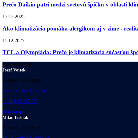
Prečo Daikin patrí medzi svetovú špičku v oblasti klim
17.12.2025
Ako klimatizácia pomáha alergikom aj v zime - realit
11.12.2025
TCL a Olympiáda: Prečo je klimatizácia súčasťou š
Kontaktné údaje
Jozef Vojtek
Poradenstvo l Predaj
jozef.vojtek@basso.sk
+421 908 725 577
whatsapp
Milan Bašnák
Poradenstvo l Predaj