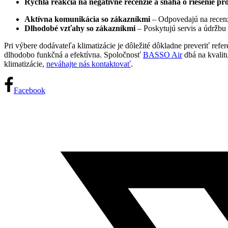
Rýchla reakcia na negatívne recenzie a snaha o riešenie p
Aktívna komunikácia so zákazníkmi
– Odpovedajú na recenz
Dlhodobé vzťahy so zákazníkmi
– Poskytujú servis a údržbu 
Pri výbere dodávateľa klimatizácie je dôležité dôkladne preveriť refe
dlhodobo funkčná a efektívna. Spoločnosť
BASSO Air
dbá na kvalitu
klimatizácie,
neváhajte nás kontaktovať
.
Facebook