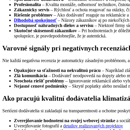
Profesionalita
– Kvalita montáže, odbornosť technikov, čistot
Zákaznícky servis
– Rýchlosť a ochota reagovať na otázky, či
Riešenie problémov
– Ako dodávateľ reaguje na reklamácie a s
Dlhodobá spokojnosť
– Názory zákazníkov aj po niekoľkých m
Dostupnosť náhradných dielov a servisu
– Niektoré firmy sí
Skutočné skúsenosti zákazníkov
– Pri hodnoteniach je dôleži
spolupráce, je pravdepodobnejšie, že je autentická.
Varovné signály pri negatívnych recenziá
Nie každá negatívna recenzia je automaticky zásadným problémom, ale
Opakujúce sa sťažnosti na nekvalitnú prácu
– Napríklad zlá
Zlá komunikácia
– Dodávateľ neodpovedá na dopyty alebo m
Neochota riešiť problémy
– Ignorovanie reklamácií alebo vyh
Nejasné cenové podmienky
– Skryté poplatky alebo nesúlad
Ako pracujú kvalitní dodávatelia klimatizá
Seriózni dodávatelia si zakladajú na transparentnosti a ochotne poskyt
Zverejňovanie hodnotení na svojej webovej stránke
a sociá
Uverejňovanie fotografií a
detailov realizovaných projektov