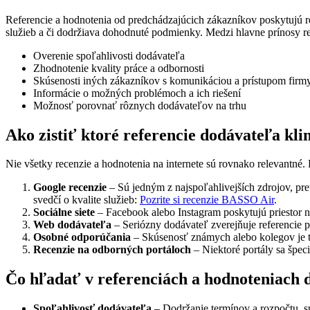
Referencie a hodnotenia od predchádzajúcich zákazníkov poskytujú re
služieb a či dodržiava dohodnuté podmienky. Medzi hlavne prínosy ref
Overenie spoľahlivosti dodávateľa
Zhodnotenie kvality práce a odbornosti
Skúsenosti iných zákazníkov s komunikáciou a prístupom firm
Informácie o možných problémoch a ich riešení
Možnosť porovnať rôznych dodávateľov na trhu
Ako zistiť ktoré referencie dodávateľa kl
Nie všetky recenzie a hodnotenia na internete sú rovnako relevantné. P
Google recenzie
– Sú jedným z najspoľahlivejších zdrojov, pr
svedčí o kvalite služieb:
Pozrite si recenzie BASSO Air
.
Sociálne siete
– Facebook alebo Instagram poskytujú priestor n
Web dodávateľa
– Seriózny dodávateľ zverejňuje referencie p
Osobné odporúčania
– Skúsenosť známych alebo kolegov je 
Recenzie na odborných portáloch
– Niektoré portály sa špec
Čo hľadať v referenciách a hodnoteniach 
Spoľahlivosť dodávateľa
– Dodržanie termínov a rozpočtu, s