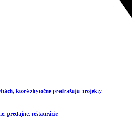
avbách, ktoré zbytočne predražujú projekty
e, predajne, reštaurácie