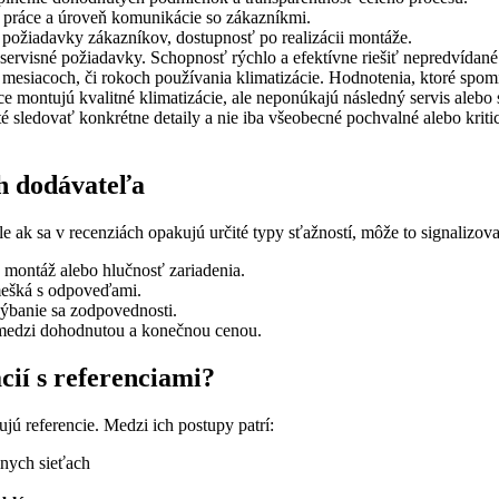
a práce a úroveň komunikácie so zákazníkmi.
 požiadavky zákazníkov, dostupnosť po realizácii montáže.
ervisné požiadavky. Schopnosť rýchlo a efektívne riešiť nepredvídané 
esiacoch, či rokoch používania klimatizácie. Hodnotenia, ktoré spomí
ce montujú kvalitné klimatizácie, ale neponúkajú následný servis alebo
té sledovať konkrétne detaily a nie iba všeobecné pochvalné alebo kri
ch dodávateľa
 ak sa v recenziách opakujú určité typy sťažností, môže to signalizov
 montáž alebo hlučnosť zariadenia.
ešká s odpoveďami.
ýbanie sa zodpovednosti.
 medzi dohodnutou a konečnou cenou.
cií s referenciami?
ujú referencie. Medzi ich postupy patrí:
lnych sieťach