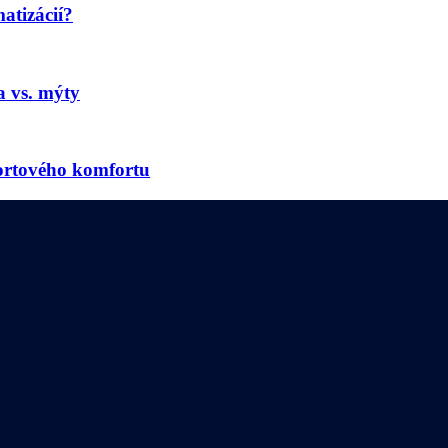
atizácií?
a vs. mýty
portového komfortu