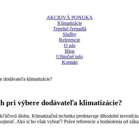
AKCIOVÁ PONUKA
Klimatizácie
Tepelné čerpadlá
Služby
Referencie
O nás
Blog
Užitočné info
Kontakt
re dodávateľa klimatizácie?
ch pri výbere dodávateľa klimatizácie?
a kľúčovú úlohu. Klimatizačná technika predstavuje dlhodobú investíci
ojnosť. Ako si ho však vybrať? Práve referencie a hodnotenia od záka