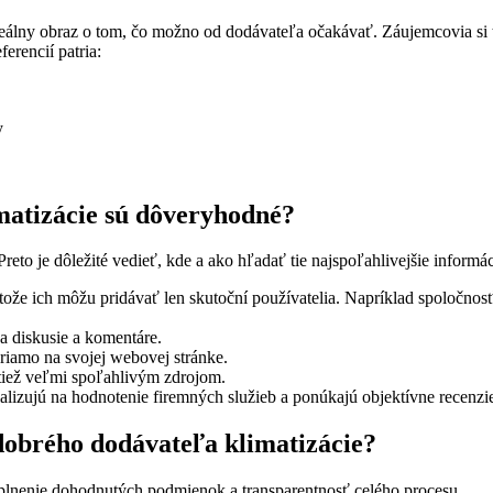
álny obraz o tom, čo možno od dodávateľa očakávať. Záujemcovia si ta
erencií patria:
y
imatizácie sú dôveryhodné?
reto je dôležité vedieť, kde a ako hľadať tie najspoľahlivejšie informác
etože ich môžu pridávať len skutoční používatelia. Napríklad spoloč
a diskusie a komentáre.
riamo na svojej webovej stránke.
tiež veľmi spoľahlivým zdrojom.
ializujú na hodnotenie firemných služieb a ponúkajú objektívne recenzi
dobrého dodávateľa klimatizácie?
plnenie dohodnutých podmienok a transparentnosť celého procesu.