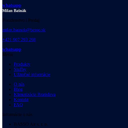
whatsapp
Milan Bašnák
Poradenstvo l Predaj
milan.basnak@basso.sk
+421 907 293 298
whatsapp
Menu
Produkty
Služby
Užitočné informácie
O nás
Blog
Klimatizácia Bratislava
Kontakt
FAQ
Informácie o nás
BASSO Air s. r. o.