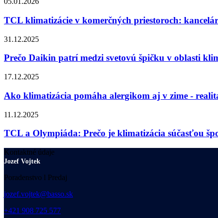
05.01.2026
TCL klimatizácie v komerčných priestoroch: kancelári
31.12.2025
Prečo Daikin patrí medzi svetovú špičku v oblasti klim
17.12.2025
Ako klimatizácia pomáha alergikom aj v zime - realit
11.12.2025
TCL a Olympiáda: Prečo je klimatizácia súčasťou š
Kontaktné údaje
Jozef Vojtek
Poradenstvo l Predaj
jozef.vojtek@basso.sk
+421 908 725 577