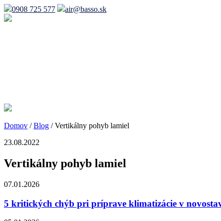
0908 725 577
air@basso.sk
Domov
/
Blog
/
Vertikálny pohyb lamiel
23.08.2022
Vertikálny pohyb lamiel
07.01.2026
5 kritických chýb pri príprave klimatizácie v novost