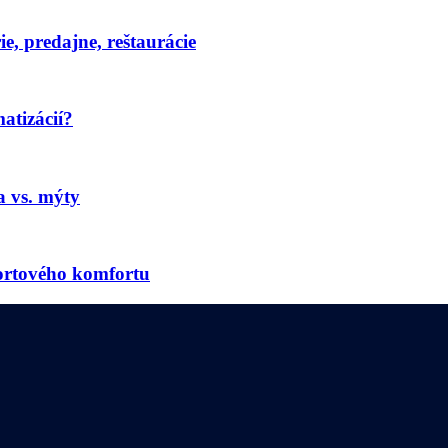
e, predajne, reštaurácie
atizácií?
a vs. mýty
portového komfortu