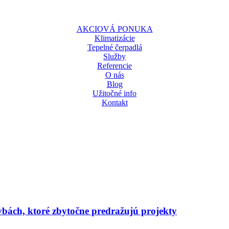
AKCIOVÁ PONUKA
Klimatizácie
Tepelné čerpadlá
Služby
Referencie
O nás
Blog
Užitočné info
Kontakt
avbách, ktoré zbytočne predražujú projekty